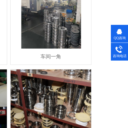
QQ咨询
车间一角
咨询电话