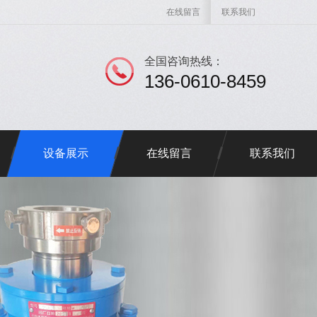
在线留言
联系我们
全国咨询热线：
136-0610-8459
设备展示
在线留言
联系我们