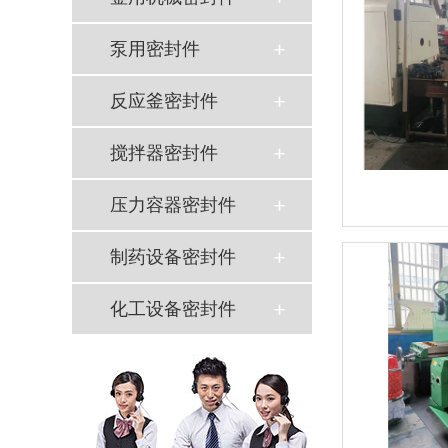
泵用密封件
反应釜密封件
搅拌器密封件
压力容器密封件
制药设备密封件
化工设备密封件